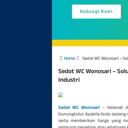
Hubungi Kami
Home
Sedot WC Wonosari – So
Sedot WC Wonosari – Sol
Industri
Sedot WC Wonosari
– Selamat da
Gunungkidul. Apabila Anda sedang 
serta memberikan harga yang mu
langsung menelpon atau whatsaap k