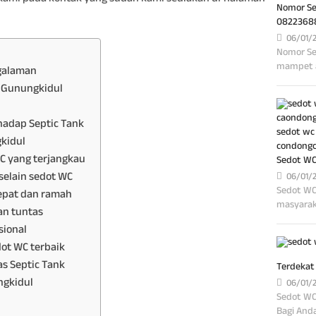
Nomor Se
0822368
06/01/
Nomor Se
mampet 
galaman
i Gunungkidul
hadap Septic Tank
kidul
C yang terjangkau
Sedot WC
selain sedot WC
06/01/
Sedot WC
epat dan ramah
masyarak
an tuntas
sional
ot WC terbaik
s Septic Tank
Terdekat
ngkidul
06/01/
Sedot WC
Bagi And