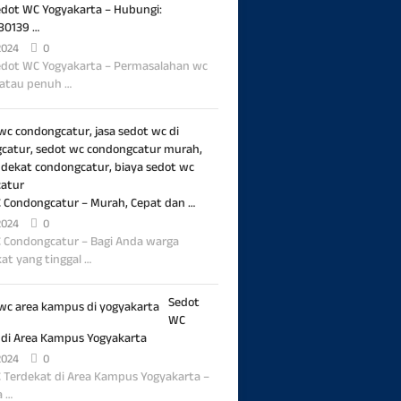
dot WC Yogyakarta – Hubungi:
80139 …
2024
0
dot WC Yogyakarta – Permasalahan wc
atau penuh …
 Condongcatur – Murah, Cepat dan …
2024
0
 Condongcatur – Bagi Anda warga
at yang tinggal …
Sedot
WC
 di Area Kampus Yogyakarta
2024
0
 Terdekat di Area Kampus Yogyakarta –
a …