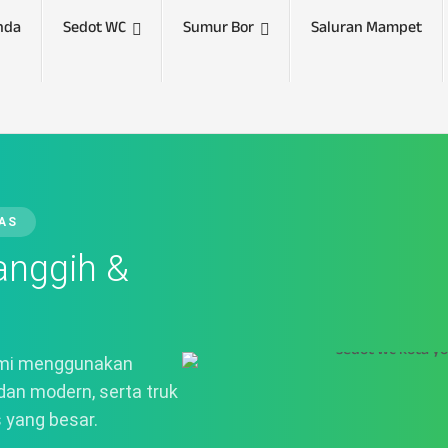
nda
Sedot WC
Sumur Bor
Saluran Mampet
TAS
anggih &
ami menggunakan
dan modern, serta truk
 yang besar.