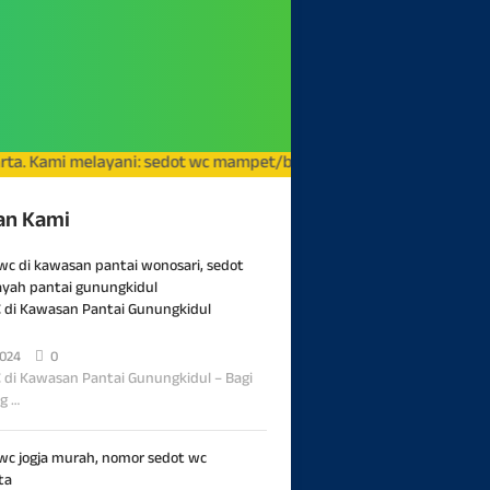
melayani: sedot wc mampet/buntu, perbaikan saluran air, service 
an Kami
 di Kawasan Pantai Gunungkidul
2024
0
 di Kawasan Pantai Gunungkidul – Bagi
g …