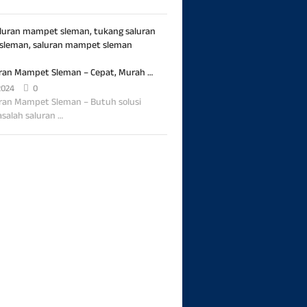
uran Mampet Sleman – Cepat, Murah …
2024
0
uran Mampet Sleman – Butuh solusi
salah saluran …