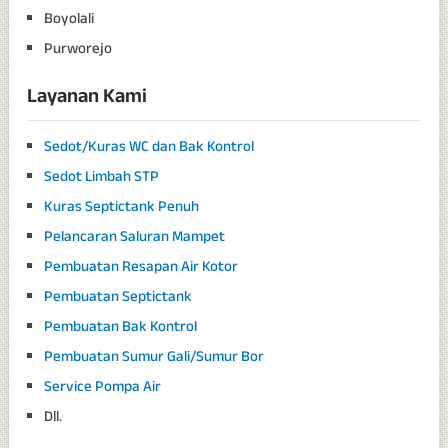
Boyolali
Purworejo
Layanan Kami
Sedot/Kuras WC dan Bak Kontrol
Sedot Limbah STP
Kuras Septictank Penuh
Pelancaran Saluran Mampet
Pembuatan Resapan Air Kotor
Pembuatan Septictank
Pembuatan Bak Kontrol
Pembuatan Sumur Gali/Sumur Bor
Service Pompa Air
Dll.