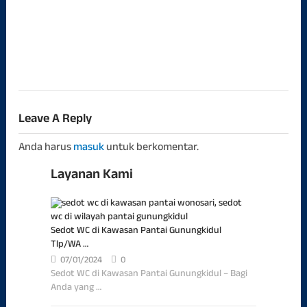
Bers
Dan
Tun
sedo
15/1
Leave A Reply
Anda harus
masuk
untuk berkomentar.
Layanan Kami
Sedot WC di Kawasan Pantai Gunungkidul
Tlp/WA …
07/01/2024
0
Sedot WC di Kawasan Pantai Gunungkidul – Bagi
Anda yang …