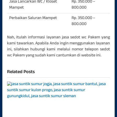
Jasa Lancarkan WC / Kloset
Rp. 350.000 –
Mampet
800.000
Perbaikan Saluran Mampet
Rp. 350.000 –
800.000
Nah, itulah informasi layanan jasa sedot wc Pakem yang
kami tawarkan. Apabila Anda ingin menggunakan layanan
ini, silahkan hubungi kami melalui nomor telepon sedot
wc Pakem yang sudah kami cantumkan di website ini.
Related Posts
Jasa
Sunt
Sum
Jogj
Har
Terb