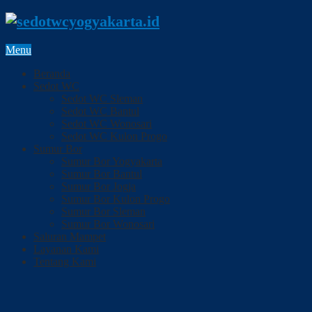
Menu
Beranda
Sedot WC
Sedot WC Sleman
Sedot WC Bantul
Sedot WC Wonosari
Sedot WC Kulon Progo
Sumur Bor
Sumur Bor Yogyakarta
Sumur Bor Bantul
Sumur Bor Jogja
Sumur Bor Kulon Progo
Sumur Bor Sleman
Sumur Bor Wonosari
Saluran Mampet
Layanan Kami
Tentang Kami