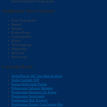
Daerah Istimewa Yogyakarta
Jangkauan Area Layanan
Kota Yogyakarta
Bantul
Sleman
Kulon Progo
Gunungkidul
Klaten
Temanggung
Magelang
Boyolali
Purworejo
Layanan Kami
Sedot/Kuras WC dan Bak Kontrol
Sedot Limbah STP
Kuras Septictank Penuh
Pelancaran Saluran Mampet
Pembuatan Resapan Air Kotor
Pembuatan Septictank
Pembuatan Bak Kontrol
Pembuatan Sumur Gali/Sumur Bor