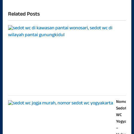
Related Posts
Sed
WC
Di
Kaw
Pant
Gun
Tlp
082
sedo
07/0
Nomor
Sedot
WC
Yogyakar
–