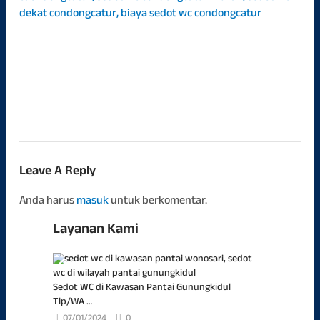
Con
–
Mur
Cep
Dan
Berk
sedo
06/0
Leave A Reply
Anda harus
masuk
untuk berkomentar.
Layanan Kami
Sedot WC di Kawasan Pantai Gunungkidul
Tlp/WA …
07/01/2024
0